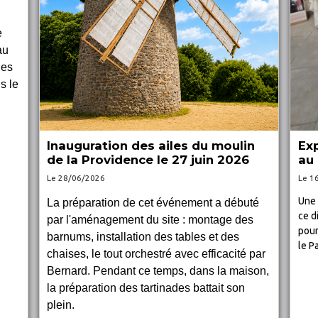
e
au
les
s le
Inauguration des ailes du moulin
Exp
de la Providence le 27 juin 2026
au 
Le 28/06/2026
Le 1
Une 
La préparation de cet événement a débuté
ce d
par l'aménagement du site : montage des
pour
barnums, installation des tables et des
le P
chaises, le tout orchestré avec efficacité par
Bernard. Pendant ce temps, dans la maison,
la préparation des tartinades battait son
plein.