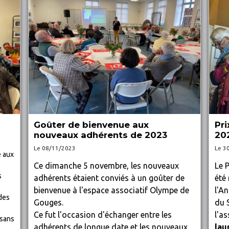
Pri
Goûter de bienvenue aux
20
nouveaux adhérents de 2023
Le 3
Le 08/11/2023
e aux
Le P
Ce dimanche 5 novembre, les nouveaux
s
été
adhérents étaient conviés à un goûter de
l'An
bienvenue à l'espace associatif Olympe de
des
du 
Gouges.
l'a
Ce fut l'occasion d'échanger entre les
 sans
lau
adhérents de longue date et les nouveaux,