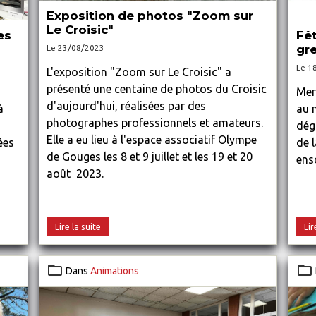
Exposition de photos "Zoom sur
Le Croisic"
Fêt
es
gre
Le 23/08/2023
Le 1
L'exposition "Zoom sur Le Croisic" a
présenté une centaine de photos du Croisic
Merc
d'aujourd'hui, réalisées par des
au 
à
photographes professionnels et amateurs.
dég
Elle a eu lieu à l'espace associatif Olympe
de 
ées
de Gouges les 8 et 9 juillet et les 19 et 20
enso
août 2023.
Lire la suite
Lir
Dans
Animations