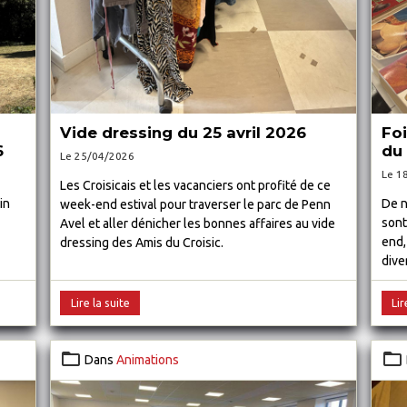
Vide dressing du 25 avril 2026
Foi
6
du 
Le 25/04/2026
Le 1
Les Croisicais et les vacanciers ont profité de ce
in
De n
week-end estival pour traverser le parc de Penn
sont
Avel et aller dénicher les bonnes affaires au vide
end,
dressing des Amis du Croisic.
dive
Lire la suite
Lir
Dans
Animations