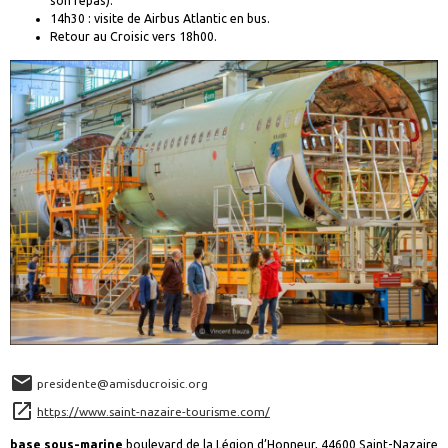
son repas).
14h30 : visite de Airbus Atlantic en bus.
Retour au Croisic vers 18h00.
presidente@amisducroisic.org
https://www.saint-nazaire-tourisme.com/
base sous-marine
boulevard de la Légion d’Honneur, 44600 Saint-Nazaire